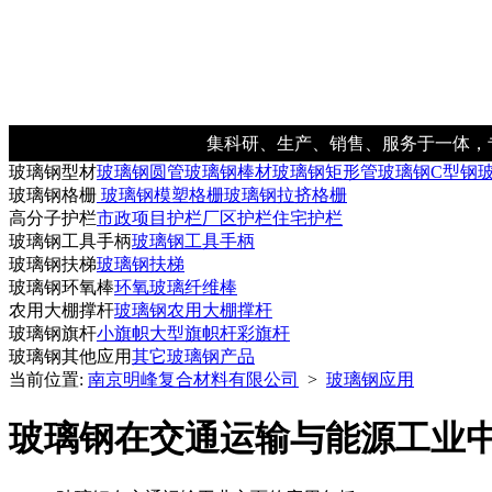
集科研、生产、销售、服务于一体，
玻璃钢型材
玻璃钢圆管
玻璃钢棒材
玻璃钢矩形管
玻璃钢C型钢
玻璃钢格栅
玻璃钢模塑格栅
玻璃钢拉挤格栅
高分子护栏
市政项目护栏
厂区护栏
住宅护栏
玻璃钢工具手柄
玻璃钢工具手柄
玻璃钢扶梯
玻璃钢扶梯
玻璃钢环氧棒
环氧玻璃纤维棒
农用大棚撑杆
玻璃钢农用大棚撑杆
玻璃钢旗杆
小旗帜
大型旗帜杆
彩旗杆
玻璃钢其他应用
其它玻璃钢产品
当前位置:
南京明峰复合材料有限公司
>
玻璃钢应用
玻璃钢在交通运输与能源工业