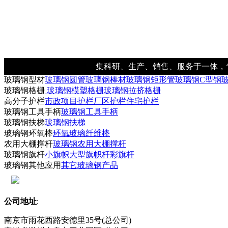
集科研、生产、销售、服务于一体，
玻璃钢型材
玻璃钢圆管
玻璃钢棒材
玻璃钢矩形管
玻璃钢C型钢
玻璃钢格栅
玻璃钢模塑格栅
玻璃钢拉挤格栅
高分子护栏
市政项目护栏
厂区护栏
住宅护栏
玻璃钢工具手柄
玻璃钢工具手柄
玻璃钢扶梯
玻璃钢扶梯
玻璃钢环氧棒
环氧玻璃纤维棒
农用大棚撑杆
玻璃钢农用大棚撑杆
玻璃钢旗杆
小旗帜
大型旗帜杆
彩旗杆
玻璃钢其他应用
其它玻璃钢产品
公司地址
:
南京市雨花西路安德里35号(总公司)